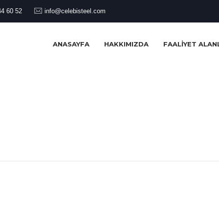
44 60 52
info@celebisteel.com
ANASAYFA
HAKKIMIZDA
FAALIYET ALAN