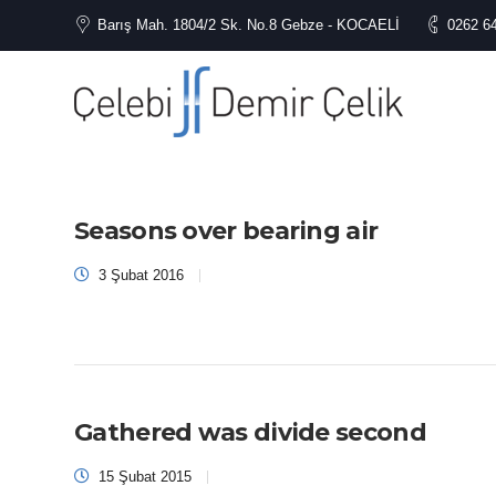
Barış Mah. 1804/2 Sk. No.8 Gebze - KOCAELİ
0262 6
Seasons over bearing air
3 Şubat 2016
Gathered was divide second
15 Şubat 2015